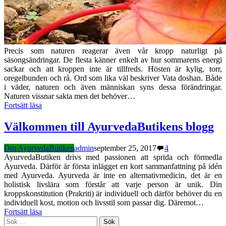
Precis som naturen reagerar även vår kropp naturligt på
säsongsändringar. De flesta känner enkelt av hur sommarens energi
sackar och att kroppen inte är tillfreds. Hösten är kylig, torr,
oregelbunden och rå. Ord som lika väl beskriver Vata doshan. Både
i väder, naturen och även människan syns dessa förändringar.
Naturen vissnar sakta men det behöver…
Fortsätt läsa
Välkommen till AyurvedaButikens blogg
Om AyurvedaButiken
admin
september 25, 2017
4
AyurvedaButiken drivs med passionen att sprida och förmedla
Ayurveda. Därför är första inlägget en kort sammanfattning på idén
med Ayurveda. Ayurveda är inte en alternativmedicin, det är en
holistisk livslära som förstår att varje person är unik. Din
kroppskonstitution (Prakriti) är individuell och därför behöver du en
individuell kost, motion och livsstil som passar dig. Däremot…
Fortsätt läsa
Sök