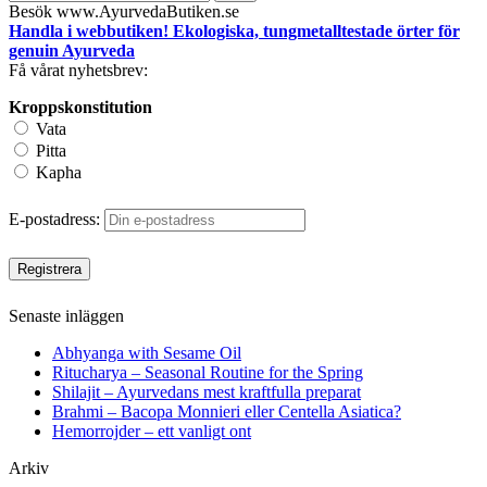
efter:
Besök www.AyurvedaButiken.se
Handla i webbutiken! Ekologiska, tungmetalltestade örter för
genuin Ayurveda
Få vårat nyhetsbrev:
Kroppskonstitution
Vata
Pitta
Kapha
E-postadress:
Senaste inläggen
Abhyanga with Sesame Oil
Ritucharya – Seasonal Routine for the Spring
Shilajit – Ayurvedans mest kraftfulla preparat
Brahmi – Bacopa Monnieri eller Centella Asiatica?
Hemorrojder – ett vanligt ont
Arkiv