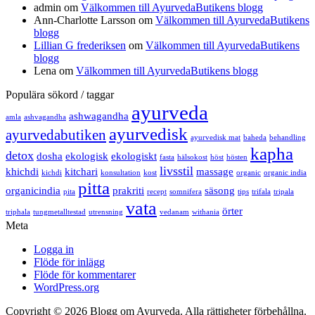
admin
om
Välkommen till AyurvedaButikens blogg
Ann-Charlotte Larsson
om
Välkommen till AyurvedaButikens
blogg
Lillian G frederiksen
om
Välkommen till AyurvedaButikens
blogg
Lena
om
Välkommen till AyurvedaButikens blogg
Populära sökord / taggar
ayurveda
ashwagandha
amla
ashvagandha
ayurvedisk
ayurvedabutiken
ayurvedisk mat
baheda
behandling
kapha
detox
dosha
ekologisk
ekologiskt
fasta
hälsokost
höst
hösten
livsstil
khichdi
kitchari
massage
kichdi
konsultation
kost
organic
organic india
pitta
organicindia
prakriti
säsong
pita
recept
somnifera
tips
trifala
tripala
vata
örter
triphala
tungmetalltestad
utrensning
vedanam
withania
Meta
Logga in
Flöde för inlägg
Flöde för kommentarer
WordPress.org
Copyright © 2026 Blogg om Ayurveda. Alla rättigheter förbehållna.