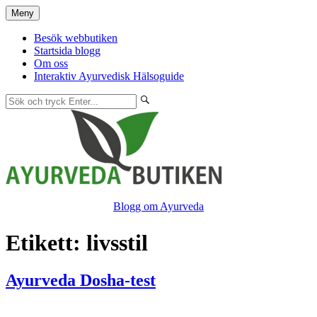
Hoppa
Meny
till
innehåll
Besök webbutiken
Startsida blogg
Om oss
Interaktiv Ayurvedisk Hälsoguide
Blogg om Ayurveda
Etikett:
livsstil
Ayurveda Dosha-test