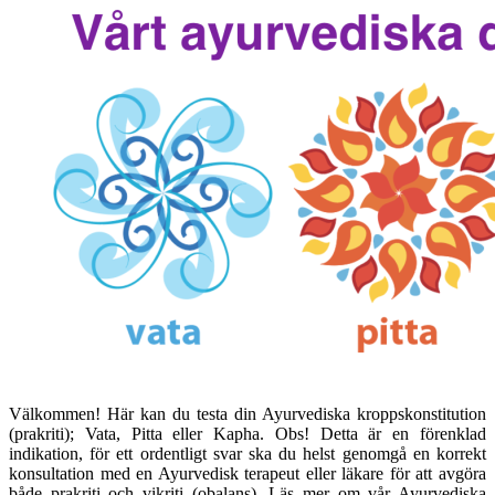
Välkommen! Här kan du testa din Ayurvediska kroppskonstitution
(prakriti); Vata, Pitta eller Kapha. Obs! Detta är en förenklad
indikation, för ett ordentligt svar ska du helst genomgå en korrekt
konsultation med en Ayurvedisk terapeut eller läkare för att avgöra
både prakriti och vikriti (obalans). Läs mer om vår Ayurvediska