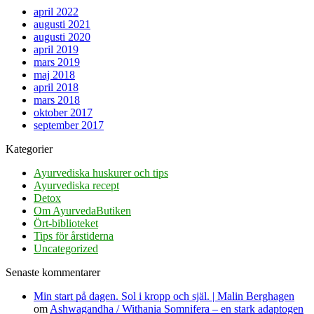
april 2022
augusti 2021
augusti 2020
april 2019
mars 2019
maj 2018
april 2018
mars 2018
oktober 2017
september 2017
Kategorier
Ayurvediska huskurer och tips
Ayurvediska recept
Detox
Om AyurvedaButiken
Ört-biblioteket
Tips för årstiderna
Uncategorized
Senaste kommentarer
Min start på dagen. Sol i kropp och själ. | Malin Berghagen
om
Ashwagandha / Withania Somnifera – en stark adaptogen