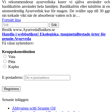
Vi rekommenderar ayurvediska kurer vi själva använder och
basilikafrön använder hela familjen. Basilikafrön eller tulsifrön är en
utomordentlig Ayurvedisk kur för magen. De sväller upp till 30 ggr
sin torkade vikt när de absorberar vatten och är…
Fortsätt läsa
Sök
efter:
Besök www.AyurvedaButiken.se
Handla i webbutiken! Ekologiska, tungmetalltestade örter för
genuin Ayurveda
Få vårat nyhetsbrev:
Kroppskonstitution
Vata
Pitta
Kapha
E-postadress:
Senaste inläggen
Abhyanga with Sesame Oil