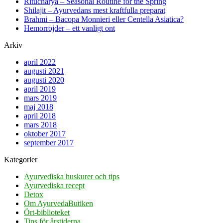
Ritucharya – Seasonal Routine for the Spring
Shilajit – Ayurvedans mest kraftfulla preparat
Brahmi – Bacopa Monnieri eller Centella Asiatica?
Hemorrojder – ett vanligt ont
Arkiv
april 2022
augusti 2021
augusti 2020
april 2019
mars 2019
maj 2018
april 2018
mars 2018
oktober 2017
september 2017
Kategorier
Ayurvediska huskurer och tips
Ayurvediska recept
Detox
Om AyurvedaButiken
Ört-biblioteket
Tips för årstiderna