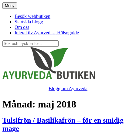
Hoppa
Meny
till
innehåll
Besök webbutiken
Startsida blogg
Om oss
Interaktiv Ayurvedisk Hälsoguide
Blogg om Ayurveda
Månad:
maj 2018
Tulsifrön / Basilikafrön – för en smidig
mage