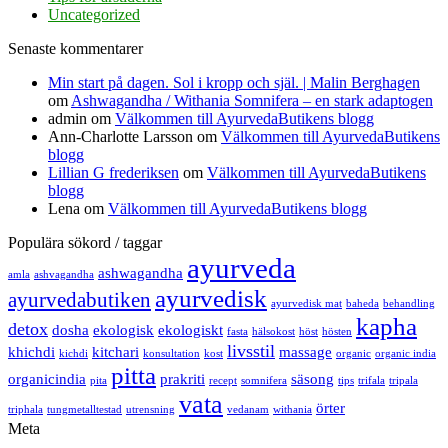
Uncategorized
Senaste kommentarer
Min start på dagen. Sol i kropp och själ. | Malin Berghagen
om
Ashwagandha / Withania Somnifera – en stark adaptogen
admin
om
Välkommen till AyurvedaButikens blogg
Ann-Charlotte Larsson
om
Välkommen till AyurvedaButikens
blogg
Lillian G frederiksen
om
Välkommen till AyurvedaButikens
blogg
Lena
om
Välkommen till AyurvedaButikens blogg
Populära sökord / taggar
ayurveda
ashwagandha
amla
ashvagandha
ayurvedisk
ayurvedabutiken
ayurvedisk mat
baheda
behandling
kapha
detox
dosha
ekologisk
ekologiskt
fasta
hälsokost
höst
hösten
livsstil
khichdi
kitchari
massage
kichdi
konsultation
kost
organic
organic india
pitta
organicindia
prakriti
säsong
pita
recept
somnifera
tips
trifala
tripala
vata
örter
triphala
tungmetalltestad
utrensning
vedanam
withania
Meta