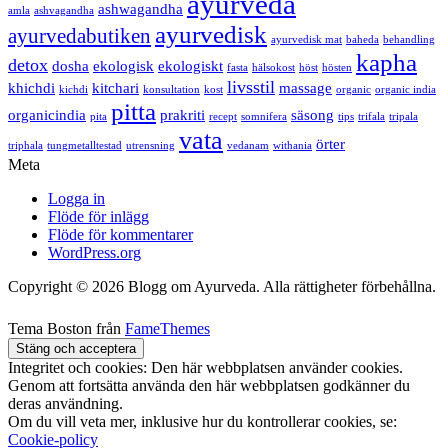
ayurveda
ashwagandha
amla
ashvagandha
ayurvedisk
ayurvedabutiken
ayurvedisk mat
baheda
behandling
kapha
detox
dosha
ekologisk
ekologiskt
fasta
hälsokost
höst
hösten
livsstil
khichdi
kitchari
massage
kichdi
konsultation
kost
organic
organic india
pitta
organicindia
prakriti
säsong
pita
recept
somnifera
tips
trifala
tripala
vata
örter
triphala
tungmetalltestad
utrensning
vedanam
withania
Meta
Logga in
Flöde för inlägg
Flöde för kommentarer
WordPress.org
Copyright © 2026 Blogg om Ayurveda. Alla rättigheter förbehållna.
Tema Boston från
FameThemes
Integritet och cookies: Den här webbplatsen använder cookies.
Genom att fortsätta använda den här webbplatsen godkänner du
deras användning.
Om du vill veta mer, inklusive hur du kontrollerar cookies, se:
Cookie-policy