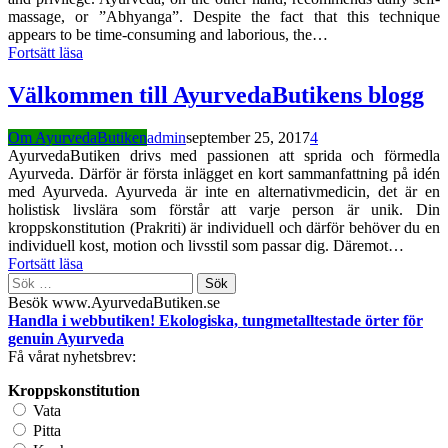
massage, or ”Abhyanga”. Despite the fact that this technique
appears to be time-consuming and laborious, the…
Fortsätt läsa
Välkommen till AyurvedaButikens blogg
Om AyurvedaButiken
admin
september 25, 2017
4
AyurvedaButiken drivs med passionen att sprida och förmedla
Ayurveda. Därför är första inlägget en kort sammanfattning på idén
med Ayurveda. Ayurveda är inte en alternativmedicin, det är en
holistisk livslära som förstår att varje person är unik. Din
kroppskonstitution (Prakriti) är individuell och därför behöver du en
individuell kost, motion och livsstil som passar dig. Däremot…
Fortsätt läsa
Sök
efter:
Besök www.AyurvedaButiken.se
Handla i webbutiken! Ekologiska, tungmetalltestade örter för
genuin Ayurveda
Få vårat nyhetsbrev:
Kroppskonstitution
Vata
Pitta