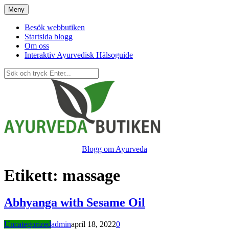
Hoppa
Meny
till
innehåll
Besök webbutiken
Startsida blogg
Om oss
Interaktiv Ayurvedisk Hälsoguide
Blogg om Ayurveda
Etikett:
massage
Abhyanga with Sesame Oil
Uncategorized
admin
april 18, 2022
0