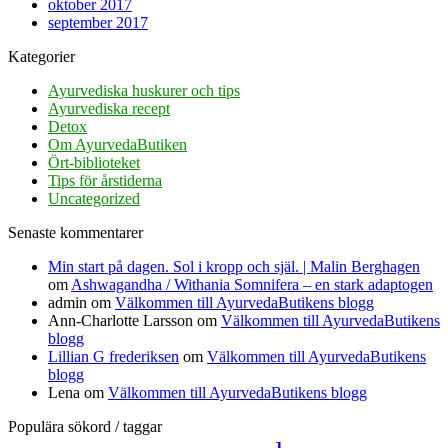
oktober 2017
september 2017
Kategorier
Ayurvediska huskurer och tips
Ayurvediska recept
Detox
Om AyurvedaButiken
Ört-biblioteket
Tips för årstiderna
Uncategorized
Senaste kommentarer
Min start på dagen. Sol i kropp och själ. | Malin Berghagen
om
Ashwagandha / Withania Somnifera – en stark adaptogen
admin
om
Välkommen till AyurvedaButikens blogg
Ann-Charlotte Larsson
om
Välkommen till AyurvedaButikens
blogg
Lillian G frederiksen
om
Välkommen till AyurvedaButikens
blogg
Lena
om
Välkommen till AyurvedaButikens blogg
Populära sökord / taggar