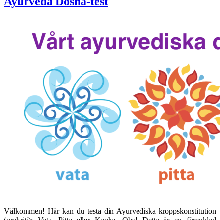
Ayurveda Dosha-test
Välkommen! Här kan du testa din Ayurvediska kroppskonstitution
(prakriti); Vata, Pitta eller Kapha. Obs! Detta är en förenklad