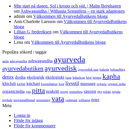
Min start på dagen. Sol i kropp och själ. | Malin Berghagen
om
Ashwagandha / Withania Somnifera – en stark adaptogen
admin
om
Välkommen till AyurvedaButikens blogg
Ann-Charlotte Larsson
om
Välkommen till AyurvedaButikens
blogg
Lillian G frederiksen
om
Välkommen till AyurvedaButikens
blogg
Lena
om
Välkommen till AyurvedaButikens blogg
Populära sökord / taggar
ayurveda
ashwagandha
amla
ashvagandha
ayurvedisk
ayurvedabutiken
ayurvedisk mat
baheda
behandling
kapha
detox
dosha
ekologisk
ekologiskt
fasta
hälsokost
höst
hösten
livsstil
khichdi
kitchari
massage
kichdi
konsultation
kost
organic
organic india
pitta
organicindia
prakriti
säsong
pita
recept
somnifera
tips
trifala
tripala
vata
örter
triphala
tungmetalltestad
utrensning
vedanam
withania
Meta
Logga in
Flöde för inlägg
Flöde för kommentarer