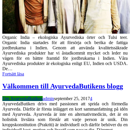
Organic India – ekologiska Ayurvediska örter och Tulsi teer.
Organic India startades för att försörja och berika de fattiga
jordbrukarna i Indien. Genom att använda kvalitetssäkrade
Ayurvediska produkter har vi åstadkommit mycket och leder nu
vägen för en bättre framtid för jordbrukarna i Indien. Våra
Ayurvediska produkter är ekologiska enligt EU, Indien och USDA.
De…
Fortsätt läsa
Välkommen till AyurvedaButikens blogg
Om AyurvedaButiken
admin
september 25, 2017
4
AyurvedaButiken drivs med passionen att sprida och förmedla
Ayurveda. Därför är första inlägget en kort sammanfattning på idén
med Ayurveda. Ayurveda är inte en alternativmedicin, det är en
holistisk livslära som förstår att varje person är unik. Din
kroppskonstitution (Prakriti) är individuell och därför behöver du en
individuell kost, motion och livsstil som passar dig. Däremot…