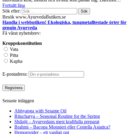
Fortsätt läsa
Sök efter:
Besök www.AyurvedaButiken.se
Handla i webbutiken! Ekologiska, tungmetalltestade örter för
genuin Ayurveda
Få vårat nyhetsbrev:
Kroppskonstitution
Vata
Pitta
Kapha
E-postadress:
Senaste inläggen
Abhyanga with Sesame Oil
Ritucharya – Seasonal Routine for the Spring
Shilajit – Ayurvedans mest kraftfulla preparat
Brahmi – Bacopa Monnieri eller Centella Asiatica?
Hemorrojder – ett vanligt ont