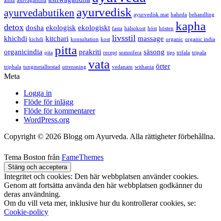
amla
ashvagandha
ayurvedisk
ayurvedabutiken
ayurvedisk mat
baheda
behandling
kapha
detox
dosha
ekologisk
ekologiskt
fasta
hälsokost
höst
hösten
livsstil
khichdi
kitchari
massage
kichdi
konsultation
kost
organic
organic india
pitta
organicindia
prakriti
säsong
pita
recept
somnifera
tips
trifala
tripala
vata
örter
triphala
tungmetalltestad
utrensning
vedanam
withania
Meta
Logga in
Flöde för inlägg
Flöde för kommentarer
WordPress.org
Copyright © 2026 Blogg om Ayurveda. Alla rättigheter förbehållna.
Tema Boston från
FameThemes
Integritet och cookies: Den här webbplatsen använder cookies.
Genom att fortsätta använda den här webbplatsen godkänner du
deras användning.
Om du vill veta mer, inklusive hur du kontrollerar cookies, se:
Cookie-policy