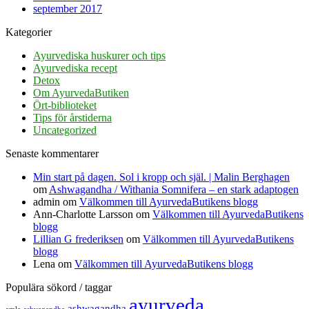
september 2017
Kategorier
Ayurvediska huskurer och tips
Ayurvediska recept
Detox
Om AyurvedaButiken
Ört-biblioteket
Tips för årstiderna
Uncategorized
Senaste kommentarer
Min start på dagen. Sol i kropp och själ. | Malin Berghagen
om
Ashwagandha / Withania Somnifera – en stark adaptogen
admin
om
Välkommen till AyurvedaButikens blogg
Ann-Charlotte Larsson
om
Välkommen till AyurvedaButikens
blogg
Lillian G frederiksen
om
Välkommen till AyurvedaButikens
blogg
Lena
om
Välkommen till AyurvedaButikens blogg
Populära sökord / taggar
ayurveda
ashwagandha