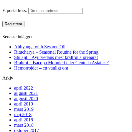
E-postadress:
Senaste inläggen
Abhyanga with Sesame Oil
Ritucharya – Seasonal Routine for the Spring
Shilajit – Ayurvedans mest kraftfulla preparat
Brahmi – Bacopa Monnieri eller Centella Asiatica?
Hemorrojder – ett vanligt ont
Arkiv
april 2022
augusti 2021
augusti 2020
april 2019
mars 2019
maj 2018
april 2018
mars 2018
oktober 2017