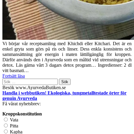
Vi börjar vår receptsamling med Khichdi eller Kitchari. Det är en
enkel gryta som görs på ris och linser. Dess enkla konsistens och
sammansättning gör energin i maten lättillgänglig för kroppen.
Därför används den i Ayurveda som en måltid vid utrensningar och
detox. Läs gärna vårt 3 dagars detox program… Ingredienser: 2 dl
vitt basmati…
Fortsätt läsa
Sök
efter:
Besök www.AyurvedaButiken.se
Handla i webbutiken! Ekologiska, tungmetalltestade örter för
genuin Ayurveda
Få vårat nyhetsbrev:
Kroppskonstitution
Vata
Pitta
Kapha