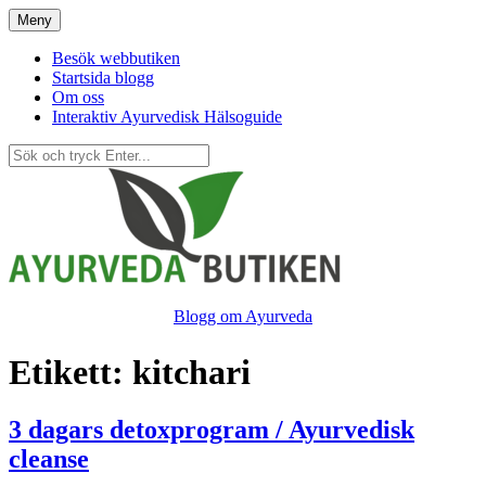
Hoppa
Meny
till
innehåll
Besök webbutiken
Startsida blogg
Om oss
Interaktiv Ayurvedisk Hälsoguide
Blogg om Ayurveda
Etikett:
kitchari
3 dagars detoxprogram / Ayurvedisk
cleanse